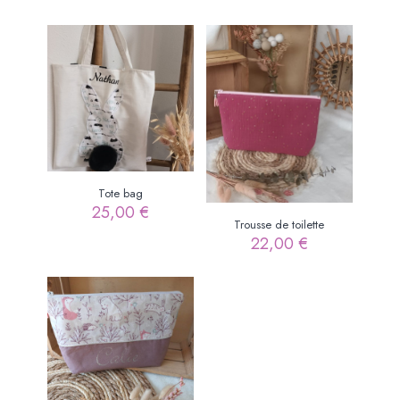
Tote bag
25,00
€
Trousse de toilette
22,00
€