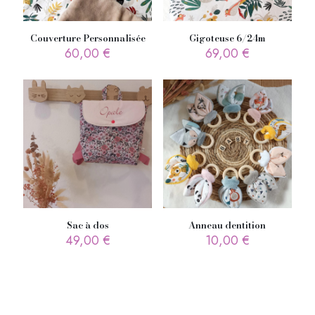
Couverture Personnalisée
Gigoteuse 6/24m
60,00
€
69,00
€
Sac à dos
Anneau dentition
49,00
€
10,00
€