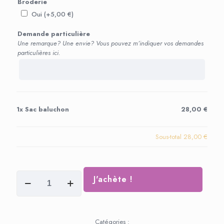
Broderie
Oui (+
5,00
€
)
Demande particulière
Une remarque? Une envie? Vous pouvez m’indiquer vos demandes
particulières ici.
1x
Sac baluchon
28,00 €
Sous-total
28,00 €
quantité
J'achète !
de
Sac
baluchon
Catégories :